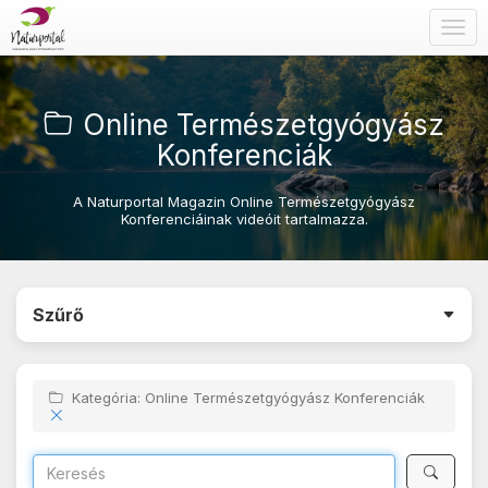
Togg
navig
Online Természetgyógyász
Konferenciák
A Naturportal Magazin Online Természetgyógyász
Konferenciáinak videóit tartalmazza.
Szűrő
Kategória: Online Természetgyógyász Konferenciák