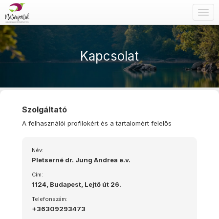
Togg
navig
Kapcsolat
Szolgáltató
A felhasználói profilokért és a tartalomért felelős
Név:
Pletserné dr. Jung Andrea e.v.
Cím:
1124, Budapest, Lejtő út 26.
Telefonszám:
+36309293473