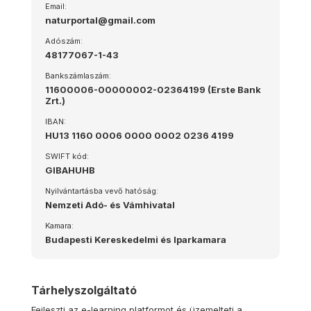
Email:
naturportal@gmail.com
Adószám:
48177067-1-43
Bankszámlaszám:
11600006-00000002-02364199 (Erste Bank
Zrt.)
IBAN:
HU13 1160 0006 0000 0002 0236 4199
SWIFT kód:
GIBAHUHB
Nyilvántartásba vevő hatóság:
Nemzeti Adó- és Vámhivatal
Kamara:
Budapesti Kereskedelmi és Iparkamara
Tárhelyszolgáltató
Fejleszti az e-learning platformot és üzemelteti a