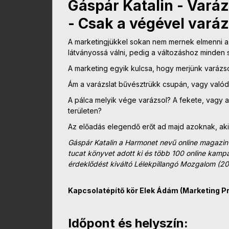
Gáspár Katalin - Vará
- Csak a végével varáz
A marketingjükkel sokan nem mernek elmenni a 
látványossá válni, pedig a változáshoz minden 
A marketing egyik kulcsa, hogy merjünk varázsol
Ám a varázslat bűvésztrükk csupán, vagy valód
A pálca melyik vége varázsol? A fekete, vagy 
területen?
Az előadás elegendő erőt ad majd azoknak, ak
Gáspár Katalin a Harmonet nevű online magazin 
tucat könyvet adott ki és több 100 online kam
érdeklődést kiváltó Lélekpillangó Mozgalom (20
Kapcsolatépítő kör Elek Ádám (Marketing P
Időpont és helyszín: