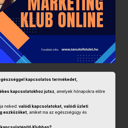
egészséggel kapcsolatos termékedet,
tékes kapcsolatokhoz jutsz
, amelyek hónapokra előre
ja neked:
valódi kapcsolatokat, valódi üzleti
g eszközöket
, amiket ma az egészségügy és
a kapcsolatépítő Klubban?