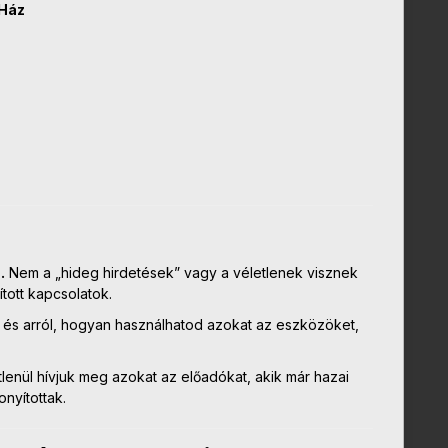
 Ház
.
Nem a „hideg hirdetések” vagy a véletlenek visznek
ított kapcsolatok.
, és arról, hogyan használhatod azokat az eszközöket,
enül hívjuk meg azokat az előadókat, akik már hazai
nyítottak.