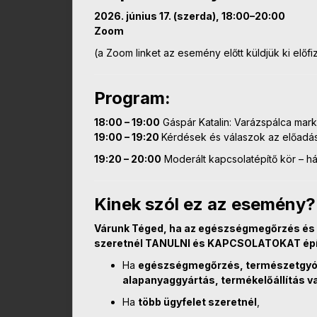
2026. június 17. (szerda), 18:00–20:00
Zoom
(a Zoom linket az esemény előtt küldjük ki előfi
Program:
18:00 – 19:00
Gáspár Katalin: Varázspálca mark
19:00 – 19:20
Kérdések és válaszok az előadá
19:20 – 20:00
Moderált kapcsolatépítő kör – h
Kinek szól ez az esemény?
Várunk Téged, ha az egészségmegőrzés és 
szeretnél TANULNI és KAPCSOLATOKAT épí
Ha
egészségmegőrzés, természetgyógy
alapanyaggyártás, termékelőállítás v
Ha
több ügyfelet szeretnél
,