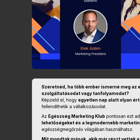
Szeretnéd, ha több ember ismerné meg az 
szolgáltatásodat vagy tanfolyamodat?
Képzeld el, hogy
egyetlen nap alatt olyan ér
fellendíthetik a vállalkozásodat.
Az
Egészség Marketing Klub
pontosan ezt ad
lehetőségeket és a legmodernebb marketin
egészségmegőrzés világában használhatsz.
Mit mondtak mások, akik már részt vettek 