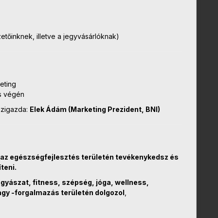
zetőinknek, illetve a jegyvásárlóknak)
eting
s végén
ázigazda:
Elek Ádám (Marketing Prezident, BNI)
az egészségfejlesztés területén tevékenykedsz és
teni.
ászat, fitness, szépség, jóga, wellness,
agy -forgalmazás területén dolgozol
,