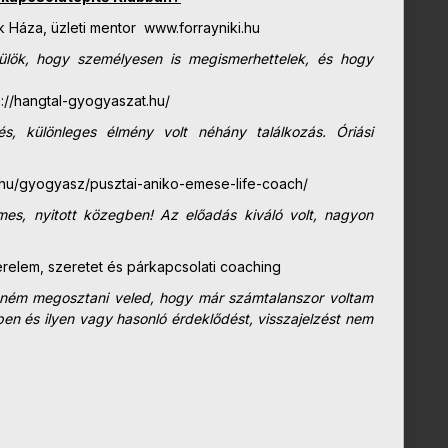
k Háza, üzleti mentor www.forrayniki.hu
rülök, hogy
személyesen is megismerhettelek, és hogy
ps://hangtal-gyogyaszat.hu/
, különleges élmény volt néhány találkozás. Óriási
.hu/gyogyasz/pusztai-aniko-emese-life-coach/
mes, nyitott közegben! Az előadás kiváló volt, nagyon
relem, szeretet és párkapcsolati coaching
retném megosztani veled, hogy már számtalanszor voltam
n és ilyen vagy hasonló érdeklődést, visszajelzést nem