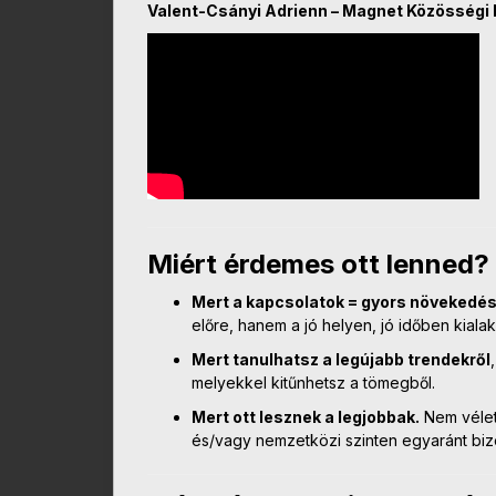
Valent-Csányi Adrienn – Magnet Közösségi
Miért érdemes ott lenned?
Mert a kapcsolatok = gyors növekedés
előre, hanem a jó helyen, jó időben kialak
Mert tanulhatsz a legújabb trendekről
melyekkel kitűnhetsz a tömegből.
Mert ott lesznek a legjobbak.
Nem véletl
és/vagy nemzetközi szinten egyaránt bizo