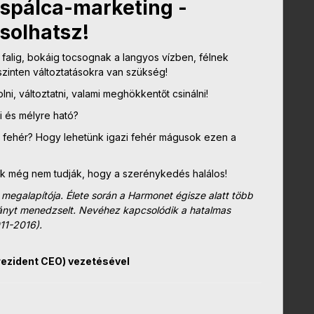
zspálca-marketing -
solhatsz!
falig, bokáig tocsognak a langyos vízben, félnek
szinten változtatásokra van szükség!
ni, változtatni, valami meghökkentőt csinálni!
i és mélyre ható?
a fehér? Hogy lehetünk igazi fehér mágusok ezen a
ik még nem tudják, hogy a szerénykedés halálos!
megalapítója. Élete során a Harmonet égisze alatt több
pányt menedzselt. Nevéhez kapcsolódik a hatalmas
11-2016).
rezident CEO) vezetésével