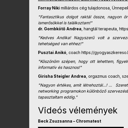
Forray Niki
milliárdos cég tulajdonosa, Ünnepe
"Fantasztikus dolgot raktál össze, nagyon ö
ismerősökkel is
találkoztam!"
dr. Gombkötő Andrea
, hangtál terapeuta, htt
"Kedves Andika! Nagyszerű volt a szervezés
tehetséged van ehhez!"
Pusztai Anikó
, coach https://gyogyaszkereso
"Köszönöm szépen, hogy ott lehettem, figyel
informatív és hasznos!"
Girisha Steigler Andrea
, orgazmus coach, sze
"Nagyon értékes, amit létrehoztál...! ... Sze
networking programokon különböző szervezésbe
tapasztaltam eddig."
Videós vélemények
Beck Zsuzsanna – Chromatest