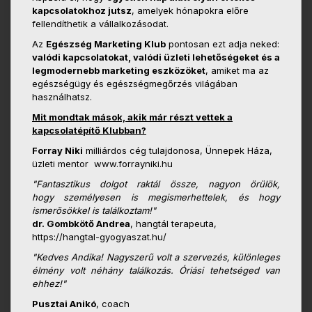
kapcsolatokhoz jutsz
, amelyek hónapokra előre
fellendíthetik a vállalkozásodat.
Az
Egészség Marketing Klub
pontosan ezt adja neked:
valódi kapcsolatokat, valódi üzleti lehetőségeket és a
legmodernebb marketing eszközöket
, amiket ma az
egészségügy és egészségmegőrzés világában
használhatsz.
Mit mondtak mások, akik már részt vettek a
kapcsolatépítő Klubban?
Forray Niki
milliárdos cég tulajdonosa, Ünnepek Háza,
üzleti mentor www.forrayniki.hu
"Fantasztikus dolgot raktál össze, nagyon örülök,
hogy
személyesen is megismerhettelek, és hogy
ismerősökkel is
találkoztam!"
dr. Gombkötő Andrea
, hangtál terapeuta,
https://hangtal-gyogyaszat.hu/
"Kedves Andika! Nagyszerű volt a szervezés, különleges
élmény volt néhány találkozás. Óriási tehetséged van
ehhez!"
Pusztai Anikó
, coach