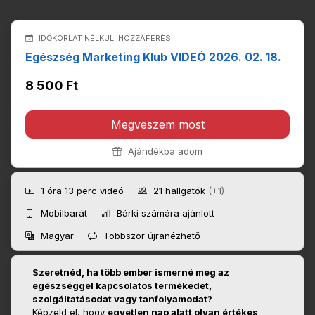
IDŐKORLÁT NÉLKÜLI HOZZÁFÉRÉS
Egészség Marketing Klub VIDEÓ 2026. 02. 18.
8 500 Ft
Megveszem most
Ajándékba adom
1 óra 13 perc
videó
21
hallgatók
(+1)
Mobilbarát
Bárki számára ajánlott
Magyar
Többször újranézhető
Szeretnéd, ha több ember ismerné meg az
egészséggel kapcsolatos termékedet,
szolgáltatásodat vagy tanfolyamodat?
Képzeld el, hogy
egyetlen nap alatt olyan értékes