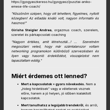
https://gyogyaszkereso.hu/gyogyasz/pusztai-aniko-
emese-life-coach/
"Köszönöm szépen, hogy ott lehettem, figyelmes, nyitott
közegben! Az előadás kiváló volt, nagyon informatív és
hasznos!"
Girisha Steigler Andrea
, orgazmus coach, szerelem,
szeretet és párkapcsolati coaching
"Nagyon értékes, amit létrehoztál...! ... Szeretném
megosztani veled, hogy már számtalanszor voltam
networking programokon különböző szervezésben és
ilyen vagy hasonló érdeklődést, visszajelzést nem
tapasztaltam eddig."
Miért érdemes ott lenned?
Mert a kapcsolatok = gyors növekedés.
Nem a
„hideg hirdetések” vagy a véletlenek visznek
előre, hanem a jó helyen, jó időben kialakított
kapcsolatok.
Mert tanulhatsz a legújabb trendekről
, és arról,
hogyan használhatod azokat az eszközöket,