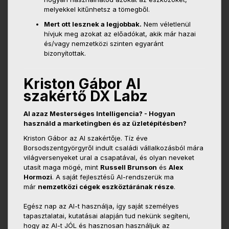
melyekkel kitűnhetsz a tömegből.
Mert ott lesznek a legjobbak.
Nem véletlenül
hívjuk meg azokat az előadókat, akik már hazai
és/vagy nemzetközi szinten egyaránt
bizonyítottak.
Kriston Gábor AI
szakértő DX Labz
AI azaz Mesterséges Intelligencia? - Hogyan
használd a marketingben és az üzletépítésben?
Kriston Gábor az AI szakértője. Tíz éve
Borsodszentgyörgyről indult családi vállalkozásból mára
világversenyeket ural a csapatával, és olyan neveket
utasít maga mögé, mint
Russell Brunson
és
Alex
Hormozi
. A saját fejlesztésű AI-rendszerük ma
már
nemzetközi cégek eszköztárának része
.
Egész nap az AI-t használja, így saját személyes
tapasztalatai, kutatásai alapján tud nekünk segíteni,
hogy az AI-t JÓL és hasznosan használjuk az