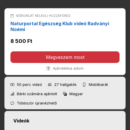
IDŐKORLÁT NÉLKÜLI HOZZÁFÉRÉS
Naturportal Egészség Klub videó Radványi
Noémi
8 500 Ft
Megveszem most
Ajándékba adom
50 perc
videó
27
hallgatók
Mobilbarát
Bárki számára ajánlott
Magyar
Többször újranézhető
Videók