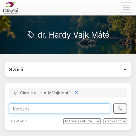
Togg
navig
dr. Hardy Vajk Máté
Szűrő
Címke: dr. Hardy Vajk Máté
Találatok:
1