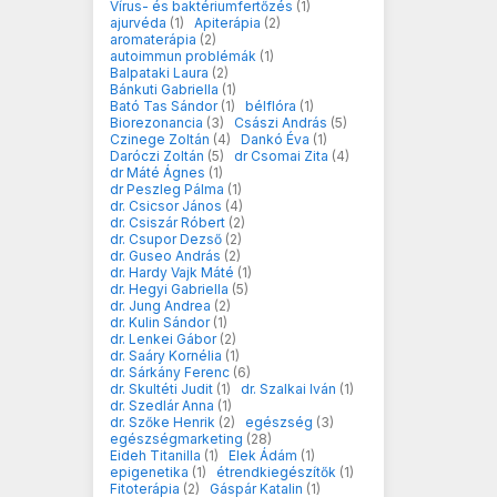
Vírus- és baktériumfertőzés
(1)
ajurvéda
(1)
Apiterápia
(2)
aromaterápia
(2)
autoimmun problémák
(1)
Balpataki Laura
(2)
Bánkuti Gabriella
(1)
Bató Tas Sándor
(1)
bélflóra
(1)
Biorezonancia
(3)
Császi András
(5)
Czinege Zoltán
(4)
Dankó Éva
(1)
Daróczi Zoltán
(5)
dr Csomai Zita
(4)
dr Máté Ágnes
(1)
dr Peszleg Pálma
(1)
dr. Csicsor János
(4)
dr. Csiszár Róbert
(2)
dr. Csupor Dezső
(2)
dr. Guseo András
(2)
dr. Hardy Vajk Máté
(1)
dr. Hegyi Gabriella
(5)
dr. Jung Andrea
(2)
dr. Kulin Sándor
(1)
dr. Lenkei Gábor
(2)
dr. Saáry Kornélia
(1)
dr. Sárkány Ferenc
(6)
dr. Skultéti Judit
(1)
dr. Szalkai Iván
(1)
dr. Szedlár Anna
(1)
dr. Szőke Henrik
(2)
egészség
(3)
egészségmarketing
(28)
Eideh Titanilla
(1)
Elek Ádám
(1)
epigenetika
(1)
étrendkiegészítők
(1)
Fitoterápia
(2)
Gáspár Katalin
(1)