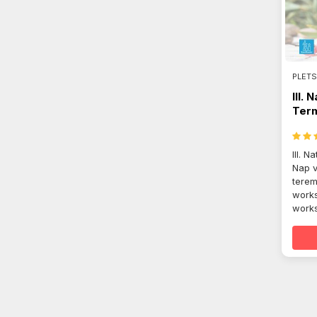
PLETS
III. 
Ter
vide
III. 
Nap v
terem
work
works