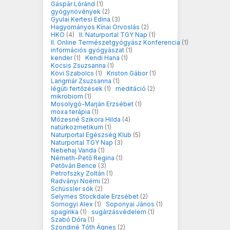
Gáspár Lóránd
(1)
gyógynövények
(2)
Gyulai Kertesi Edina
(3)
Hagyományos Kínai Orvoslás
(2)
HKO
(4)
II. Naturportal TGY Nap
(1)
II. Online Természetgyógyász Konferencia
(1)
információs gyógyászat
(1)
kender
(1)
Kendi Hana
(1)
Kocsis Zsuzsanna
(1)
Kövi Szabolcs
(1)
Kriston Gábor
(1)
Langmár Zsuzsanna
(1)
légúti fertőzések
(1)
meditáció
(2)
mikrobiom
(1)
Mosolygó-Marján Erzsébet
(1)
moxa terápia
(1)
Mózesné Szikora Hilda
(4)
natúrkozmetikum
(1)
Naturportal Egészség Klub
(5)
Naturportal TGY Nap
(3)
Nebehaj Vanda
(1)
Németh-Pető Regina
(1)
Petővári Bence
(3)
Petrofszky Zoltán
(1)
Radványi Noémi
(2)
Schüssler sók
(2)
Selymes Stockdale Erzsébet
(2)
Somogyi Alex
(1)
Soponyai János
(1)
spagírika
(1)
sugárzásvédelem
(1)
Szabó Dóra
(1)
Szondiné Tóth Ágnes
(2)