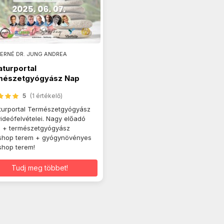
ERNÉ DR. JUNG ANDREA
Naturportal
mészetgyógyász Nap
ók
5
(1 értékelő)
Naturportal Természetgyógyász
ideófelvételei. Nagy előadó
 + természetgyógyász
shop terem + gyógynövényes
hop terem!
Tudj meg többet!