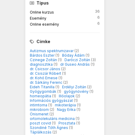
Típus
36
Online kurzus
6
Esemény
6
Online esemény
Címke
Autizmus spektrumzavar
(2)
Bárdos Eszter
(1)
Bóday Ádám
(1)
Czinege Zoltán
(1)
Daróczi Zoltán
(3)
diagnosztika
(1)
dr Guseo András
(1)
dr. Csicsor János
(2)
dr. Csiszár Róbert
(1)
dr. Kohó Emese
(1)
dr. Sárkány Ferenc
(2)
Eideh Titanilla
(1)
Erdélyi Zoltán
(2)
Gyógygombák
(1)
gyógynövény
(1)
homeopátia
(1)
Illóolajok
(2)
Információs gyógyászat
(1)
intimtorna
(1)
mikoterápia
(1)
mikrobiom
(2)
Nagy Erika
(1)
Önismeret
(2)
ortomolekuláris medicina
(1)
poszt covid
(1)
Prosztata
(1)
Szondiné Tóth Ágnes
(1)
Táplálkozás
(2)