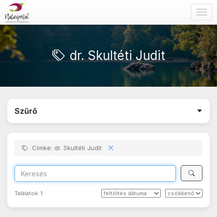
Togg
navig
dr. Skultéti Judit
Szűrő
Címke: dr. Skultéti Judit
Találatok:
1