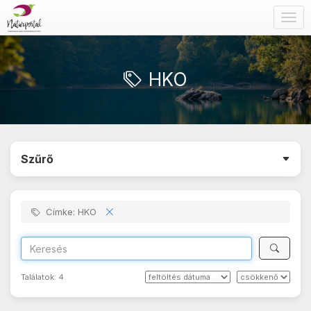
Togg
navig
HKO
Szűrő
Címke: HKO
Találatok:
4