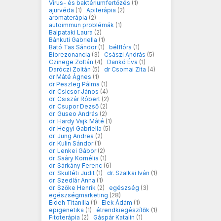
Vírus- és baktériumfertőzés
(1)
ajurvéda
(1)
Apiterápia
(2)
aromaterápia
(2)
autoimmun problémák
(1)
Balpataki Laura
(2)
Bánkuti Gabriella
(1)
Bató Tas Sándor
(1)
bélflóra
(1)
Biorezonancia
(3)
Császi András
(5)
Czinege Zoltán
(4)
Dankó Éva
(1)
Daróczi Zoltán
(5)
dr Csomai Zita
(4)
dr Máté Ágnes
(1)
dr Peszleg Pálma
(1)
dr. Csicsor János
(4)
dr. Csiszár Róbert
(2)
dr. Csupor Dezső
(2)
dr. Guseo András
(2)
dr. Hardy Vajk Máté
(1)
dr. Hegyi Gabriella
(5)
dr. Jung Andrea
(2)
dr. Kulin Sándor
(1)
dr. Lenkei Gábor
(2)
dr. Saáry Kornélia
(1)
dr. Sárkány Ferenc
(6)
dr. Skultéti Judit
(1)
dr. Szalkai Iván
(1)
dr. Szedlár Anna
(1)
dr. Szőke Henrik
(2)
egészség
(3)
egészségmarketing
(28)
Eideh Titanilla
(1)
Elek Ádám
(1)
epigenetika
(1)
étrendkiegészítők
(1)
Fitoterápia
(2)
Gáspár Katalin
(1)