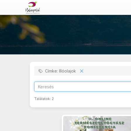
Címke: Illóolajok
Találatok:
2