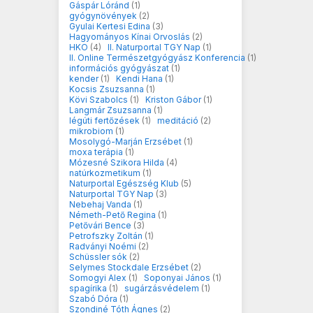
Gáspár Lóránd
(1)
gyógynövények
(2)
Gyulai Kertesi Edina
(3)
Hagyományos Kínai Orvoslás
(2)
HKO
(4)
II. Naturportal TGY Nap
(1)
II. Online Természetgyógyász Konferencia
(1)
információs gyógyászat
(1)
kender
(1)
Kendi Hana
(1)
Kocsis Zsuzsanna
(1)
Kövi Szabolcs
(1)
Kriston Gábor
(1)
Langmár Zsuzsanna
(1)
légúti fertőzések
(1)
meditáció
(2)
mikrobiom
(1)
Mosolygó-Marján Erzsébet
(1)
moxa terápia
(1)
Mózesné Szikora Hilda
(4)
natúrkozmetikum
(1)
Naturportal Egészség Klub
(5)
Naturportal TGY Nap
(3)
Nebehaj Vanda
(1)
Németh-Pető Regina
(1)
Petővári Bence
(3)
Petrofszky Zoltán
(1)
Radványi Noémi
(2)
Schüssler sók
(2)
Selymes Stockdale Erzsébet
(2)
Somogyi Alex
(1)
Soponyai János
(1)
spagírika
(1)
sugárzásvédelem
(1)
Szabó Dóra
(1)
Szondiné Tóth Ágnes
(2)