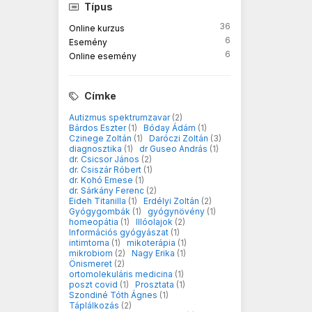
Típus
36
Online kurzus
6
Esemény
6
Online esemény
Címke
Autizmus spektrumzavar
(2)
Bárdos Eszter
(1)
Bóday Ádám
(1)
Czinege Zoltán
(1)
Daróczi Zoltán
(3)
diagnosztika
(1)
dr Guseo András
(1)
dr. Csicsor János
(2)
dr. Csiszár Róbert
(1)
dr. Kohó Emese
(1)
dr. Sárkány Ferenc
(2)
Eideh Titanilla
(1)
Erdélyi Zoltán
(2)
Gyógygombák
(1)
gyógynövény
(1)
homeopátia
(1)
Illóolajok
(2)
Információs gyógyászat
(1)
intimtorna
(1)
mikoterápia
(1)
mikrobiom
(2)
Nagy Erika
(1)
Önismeret
(2)
ortomolekuláris medicina
(1)
poszt covid
(1)
Prosztata
(1)
Szondiné Tóth Ágnes
(1)
Táplálkozás
(2)