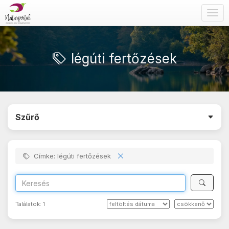
Togg
navig
légúti fertőzések
Szűrő
Címke: légúti fertőzések
Találatok:
1