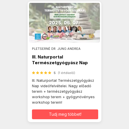
PLETSERNÉ DR. JUNG ANDREA
III. Naturportal
Természetgyógyász Nap
videók
5
(1 értékelő)
III. Naturportal Természetgyógyász
Nap videófelvételei. Nagy előadó
terem + természetgyógyász
workshop terem + gyógynövényes
workshop terem!
Tudj meg többet!