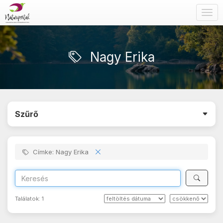
Togg
navig
Nagy Erika
Szűrő
Címke: Nagy Erika
Találatok:
1