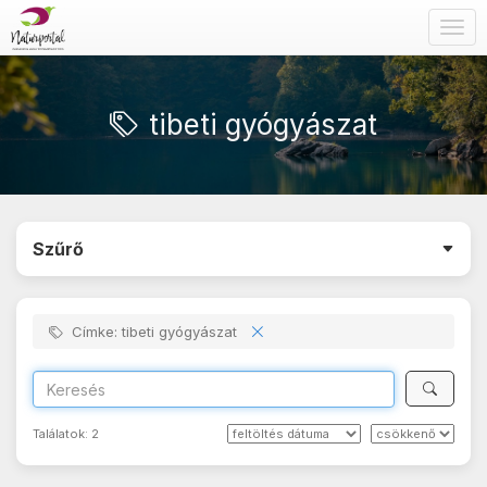
Togg
navig
tibeti gyógyászat
Szűrő
Címke: tibeti gyógyászat
Találatok:
2