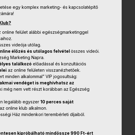
zetése egy komplex marketing- és kapcsolatépítő
zámára!
Klub?
 online felület alábbi egészségmarketinggel
aihoz.
sszes videója utólag.
line élőzés és utólagos felvétel
összes videói.
ség Marketing Napra.
mélyes találkozó
előadással és konzultációs
elei
az online felületen visszanézhetőek.
rt minden alkalommal” VIP jogosultság:
zakmai vendéget is meghívhatsz az
ki még nem vett részt korábban az Egészség
ben legalább egyszer
10 perces saját
z online klub alkalmon.
ségi Ház mindenkori terembérleti díjaiból.
entesen kipróbálható mindössze 990 Ft-ért