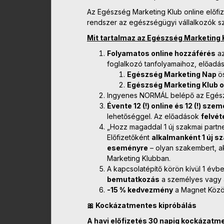
Az Egészség Marketing Klub online előfi
rendszer az egészségügyi vállalkozók s
Mit tartalmaz az Egészség Marketing 
Folyamatos online hozzáférés
az
foglalkozó tanfolyamaihoz, előadás
Egészség Marketing Nap
ö
Egészség Marketing Klub on
Ingyenes NORMÁL belépő az Egész
Évente 12 (!) online és 12 (!) sze
lehetőséggel. Az előadások
felvét
„Hozz magaddal 1 új szakmai partne
Előfizetőként
alkalmanként 1 új s
eseményre
– olyan szakembert, a
Marketing Klubban.
A kapcsolatépítő körön kívül 1 év
bemutatkozás
a személyes vagy a
-15 % kedvezmény
a Magnet Közös
🎀 Kockázatmentes kipróbálás
A havi előfizetés 30 napig kockázatm