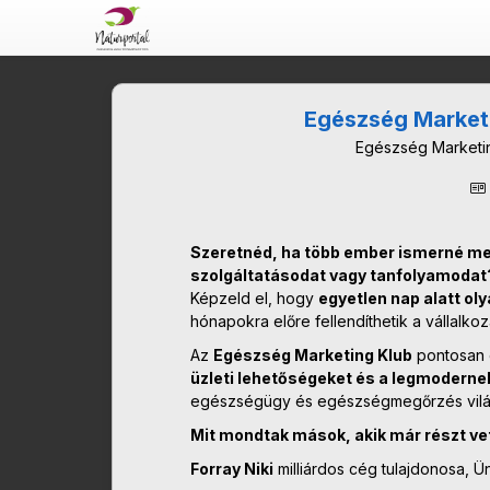
Egészség Marketi
Egészség Marketing
Szeretnéd, ha több ember ismerné me
szolgáltatásodat vagy tanfolyamodat
Képzeld el, hogy
egyetlen nap alatt ol
hónapokra előre fellendíthetik a vállalko
Az
Egészség Marketing Klub
pontosan 
üzleti lehetőségeket és a legmodern
egészségügy és egészségmegőrzés vilá
Mit mondtak mások, akik már részt ve
Forray Niki
milliárdos cég tulajdonosa, 