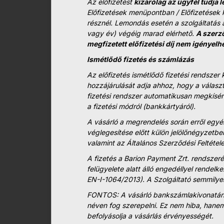
Az előfizetést
kizárólag az ügyfél tudja
Előfizetések menüpontban / Előfizetések 
résznél. Lemondás esetén a szolgáltatás 
vagy év) végéig marad elérhető.
A szerz
megfizetett előfizetési díj nem igényelh
Ismétlődő fizetés és számlázás
Az előfizetés ismétlődő fizetési rendszer 
hozzájárulását adja ahhoz, hogy a választ
fizetési rendszer automatikusan megkísére
a fizetési módról (bankkártyáról).
A vásárló a megrendelés során erről egyér
véglegesítése előtt külön jelölőnégyzetben
valamint az Általános Szerződési Feltétele
A fizetés a Barion Payment Zrt. rendszer
felügyelete alatt álló engedéllyel rendel
EN-I-1064/2013). A Szolgáltató semmilye
FONTOS: A vásárló bankszámlakivonatán 
néven fog szerepelni. Ez nem hiba, hanem
befolyásolja a vásárlás érvényességét.