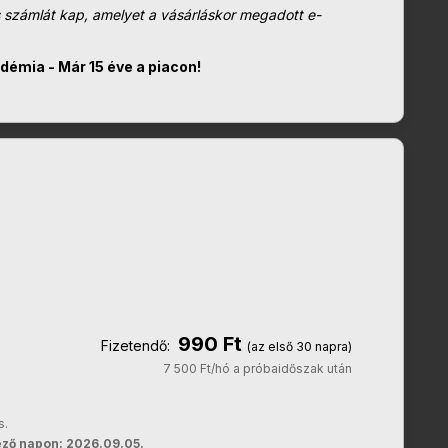
us számlát kap, amelyet a vásárláskor megadott e-
démia - Már 15 éve a piacon!
990 Ft
Fizetendő:
(az első 30 napra)
7 500 Ft/hó a próbaidőszak után
s.
ező napon: 2026.09.05.