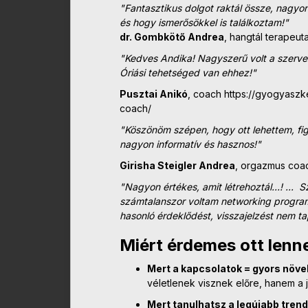
"Fantasztikus dolgot raktál össze, nagyo
és hogy ismerősökkel is
találkoztam!"
dr. Gombkötő Andrea
, hangtál terapeut
"Kedves Andika! Nagyszerű volt a szervez
Óriási tehetséged van ehhez!"
Pusztai Anikó
, coach https://gyogyasz
coach/
"Köszönöm szépen, hogy ott lehettem, fig
nagyon informatív és hasznos!"
Girisha Steigler Andrea
, orgazmus coac
"Nagyon értékes, amit létrehoztál...! ..
számtalanszor voltam networking progra
hasonló érdeklődést, visszajelzést nem t
Miért érdemes ott lenn
Mert a kapcsolatok = gyors növ
véletlenek visznek előre, hanem a j
Mert tanulhatsz a legújabb trend