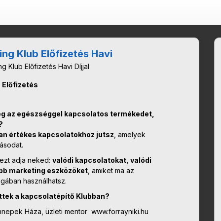
ng Klub Előfizetés Havi
 Klub Előfizetés Havi Díjjal
Előfizetés
g az egészséggel kapcsolatos termékedet,
?
yan értékes kapcsolatokhoz jutsz
, amelyek
zásodat.
ezt adja neked:
valódi kapcsolatokat, valódi
ebb marketing eszközöket
, amiket ma az
gában használhatsz.
ttek a kapcsolatépítő Klubban?
Ünnepek Háza, üzleti mentor www.forrayniki.hu