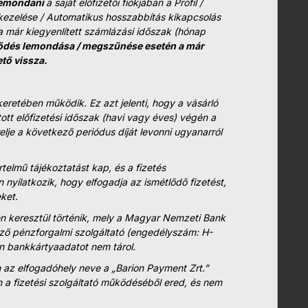
 lemondani
a saját előfizetői fiókjában a Profil /
kezelése / Automatikus hosszabbítás kikapcsolás
a már kiegyenlített számlázási időszak (hónap
ődés lemondása / megszűnése esetén a már
ető vissza.
keretében működik. Ez azt jelenti, hogy a vásárló
ott előfizetési időszak (havi vagy éves) végén a
lje a következő periódus díját levonni ugyanarról
telmű tájékoztatást kap, és a fizetés
 nyilatkozik, hogy elfogadja az ismétlődő fizetést,
ket.
én keresztül történik, mely a Magyar Nemzeti Bank
kező pénzforgalmi szolgáltató (engedélyszám: H-
n bankkártyaadatot nem tárol.
az elfogadóhely neve a „Barion Payment Zrt.”
 a fizetési szolgáltató működéséből ered, és nem