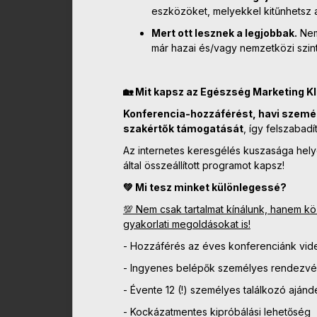
eszközöket, melyekkel kitűnhetsz 
Mert ott lesznek a legjobbak.
Nem 
már hazai és/vagy nemzetközi szint
🏡 Mit kapsz az Egészség Marketing Kl
Konferencia-hozzáférést, havi szemé
szakértők támogatását
, így felszabad
Az internetes keresgélés kuszasága helyet
által összeállított programot kapsz!
💚 Mi tesz minket különlegessé?
💯 Nem csak tartalmat kínálunk, hanem kö
gyakorlati megoldásokat is!
- Hozzáférés az éves konferenciánk vid
- Ingyenes belépők személyes rendezv
- Évente 12 (!) személyes találkozó aján
- Kockázatmentes kipróbálási lehetőség