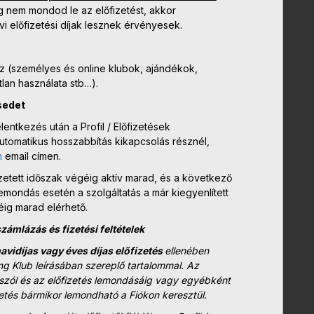
nem mondod le az előfizetést, akkor
 előfizetési díjak lesznek érvényesek.
maz (személyes és online klubok, ajándékok,
tlan használata stb…).
sedet
entkezés után a Profil / Előfizetések
utomatikus hosszabbítás kikapcsolás résznél,
m
email címen.
zetett időszak végéig aktív marad, és a következő
emondás esetén a szolgáltatás a már kiegyenlített
ig marad elérhető.
zámlázás és fizetési feltételek
avidíjas vagy éves díjas előfizetés
ellenében
g Klub leírásában szereplő tartalommal. Az
e szól és az előfizetés lemondásáig vagy egyébként
etés bármikor lemondható a Fiókon keresztül.