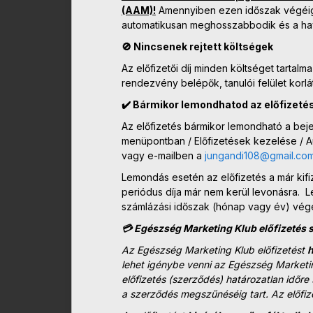
(AAM)!
Amennyiben ezen időszak végéig 
automatikusan meghosszabbodik és a havi
🚫 Nincsenek rejtett költségek
Az előfizetői díj minden költséget tartal
rendezvény belépők, tanulói felület korlá
✔️ Bármikor lemondhatod az előfizeté
Az előfizetés bármikor lemondható a bejel
menüpontban / Előfizetések kezelése / A
vagy e-mailben a
jungandi108@gmail.co
Lemondás esetén az előfizetés a már kifi
periódus díja már nem kerül levonásra. L
számlázási időszak (hónap vagy év) végé
💳 Egészség Marketing Klub előfizetés s
Az Egészség Marketing Klub előfizetést
h
lehet igénybe venni az Egészség Marketin
előfizetés (szerződés) határozatlan időr
a szerződés megszűnéséig tart. Az előfiz