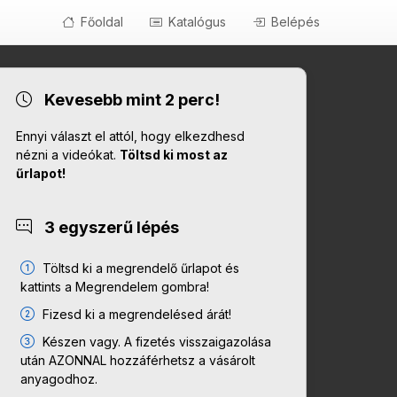
Főoldal
Katalógus
Belépés
Kevesebb mint 2 perc!
Ennyi választ el attól, hogy elkezdhesd
nézni a videókat.
Töltsd ki most az
űrlapot!
3 egyszerű lépés
Töltsd ki a megrendelő űrlapot és
kattints a Megrendelem gombra!
Fizesd ki a megrendelésed árát!
Készen vagy. A fizetés visszaigazolása
után AZONNAL hozzáférhetsz a vásárolt
anyagodhoz.