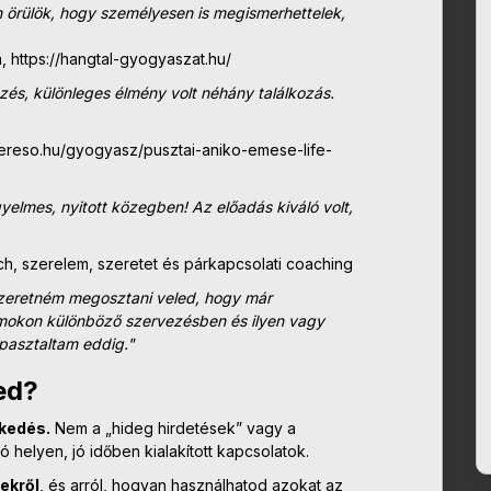
n örülök, hogy
személyesen is megismerhettelek,
a, https://hangtal-gyogyaszat.hu/
és, különleges élmény volt néhány találkozás.
kereso.hu/gyogyasz/pusztai-aniko-emese-life-
yelmes, nyitott közegben! Az előadás kiváló volt,
h, szerelem, szeretet és párkapcsolati coaching
. Szeretném megosztani veled, hogy már
mokon különböző szervezésben és ilyen vagy
apasztaltam eddig."
ed?
ekedés.
Nem a „hideg hirdetések” vagy a
ó helyen, jó időben kialakított kapcsolatok.
ekről
, és arról, hogyan használhatod azokat az