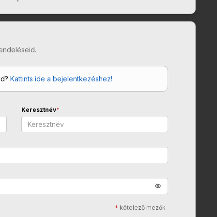
endeléseid.
od?
Kattints ide a bejelentkezéshez!
Keresztnév
*
*
kötelező mezők