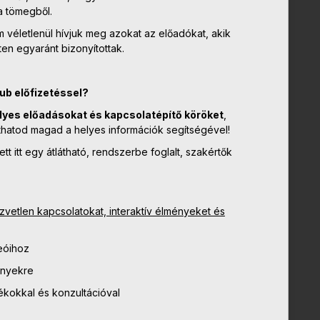
a tömegből.
véletlenül hívjuk meg azokat az előadókat, akik
en egyaránt bizonyítottak.
ub előfizetéssel?
lyes előadásokat és kapcsolatépítő köröket
,
íthatod magad a helyes információk segítségével!
t itt egy átlátható, rendszerbe foglalt, szakértők
zvetlen kapcsolatokat, interaktív élményeket és
eóihoz
ényekre
dékokkal és konzultációval