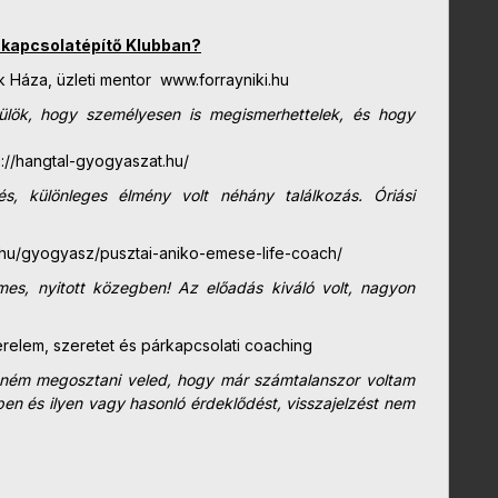
a kapcsolatépítő Klubban?
k Háza, üzleti mentor www.forrayniki.hu
rülök, hogy
személyesen is megismerhettelek, és hogy
ps://hangtal-gyogyaszat.hu/
, különleges élmény volt néhány találkozás. Óriási
.hu/gyogyasz/pusztai-aniko-emese-life-coach/
mes, nyitott közegben! Az előadás kiváló volt, nagyon
relem, szeretet és párkapcsolati coaching
retném megosztani veled, hogy már számtalanszor voltam
n és ilyen vagy hasonló érdeklődést, visszajelzést nem