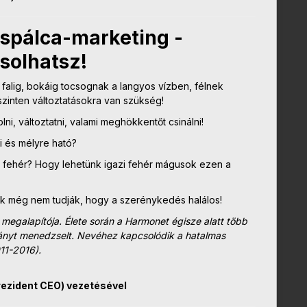
zspálca-marketing -
solhatsz!
falig, bokáig tocsognak a langyos vízben, félnek
szinten változtatásokra van szükség!
ni, változtatni, valami meghökkentőt csinálni!
i és mélyre ható?
a fehér? Hogy lehetünk igazi fehér mágusok ezen a
ik még nem tudják, hogy a szerénykedés halálos!
megalapítója. Élete során a Harmonet égisze alatt több
pányt menedzselt. Nevéhez kapcsolódik a hatalmas
11-2016).
rezident CEO) vezetésével