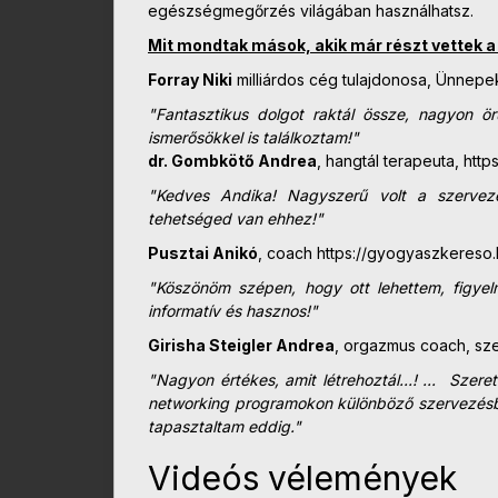
egészségmegőrzés világában használhatsz.
Mit mondtak mások, akik már részt vettek 
Forray Niki
milliárdos cég tulajdonosa, Ünnepe
"Fantasztikus dolgot raktál össze, nagyon ö
ismerősökkel is
találkoztam!"
dr. Gombkötő Andrea
, hangtál terapeuta, htt
"Kedves Andika! Nagyszerű volt a szervezés
tehetséged van ehhez!"
Pusztai Anikó
, coach https://gyogyaszkereso
"Köszönöm szépen, hogy ott lehettem, figyel
informatív és hasznos!"
Girisha Steigler Andrea
, orgazmus coach, sze
"Nagyon értékes, amit létrehoztál...! ... Sze
networking programokon különböző szervezésbe
tapasztaltam eddig."
Videós vélemények