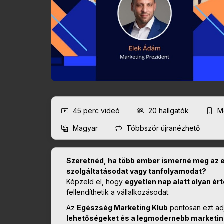
45 perc
videó
20
hallgatók
Mo
Magyar
Többször újranézhető
Szeretnéd, ha több ember ismerné meg az 
szolgáltatásodat vagy tanfolyamodat?
Képzeld el, hogy
egyetlen nap alatt olyan ér
fellendíthetik a vállalkozásodat.
Az
Egészség Marketing Klub
pontosan ezt ad
lehetőségeket és a legmodernebb marketin