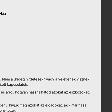
 Ház
.
Nem a „hideg hirdetések” vagy a véletlenek visznek
ított kapcsolatok.
, és arról, hogyan használhatod azokat az eszközöket,
enül hívjuk meg azokat az előadókat, akik már hazai
nyítottak.