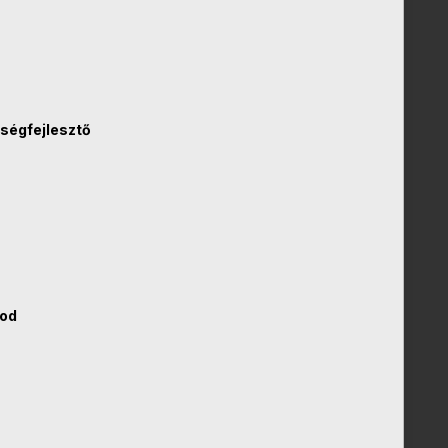
ségfejlesztő
ood