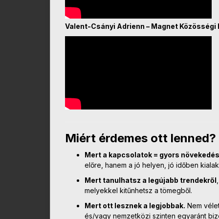
Valent-Csányi Adrienn – Magnet Közösségi
Miért érdemes ott lenned?
Mert a kapcsolatok = gyors növekedés
előre, hanem a jó helyen, jó időben kialak
Mert tanulhatsz a legújabb trendekről
melyekkel kitűnhetsz a tömegből.
Mert ott lesznek a legjobbak.
Nem véletl
és/vagy nemzetközi szinten egyaránt bizo