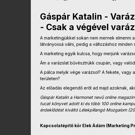
Gáspár Katalin - Vará
- Csak a végével varáz
A marketingjükkel sokan nem mernek elmenni a 
látványossá válni, pedig a változáshoz minden 
A marketing egyik kulcsa, hogy merjünk varázsol
Ám a varázslat bűvésztrükk csupán, vagy valód
A pálca melyik vége varázsol? A fekete, vagy 
területen?
Az előadás elegendő erőt ad majd azoknak, ak
Gáspár Katalin a Harmonet nevű online magazin 
tucat könyvet adott ki és több 100 online kam
érdeklődést kiváltó Lélekpillangó Mozgalom (20
Kapcsolatépítő kör Elek Ádám (Marketing P