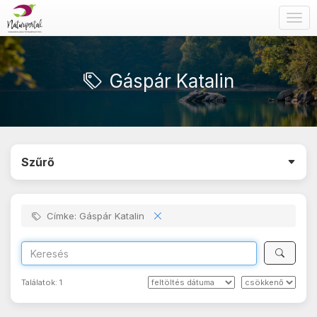
Togg
navig
Gáspár Katalin
Szűrő
Címke: Gáspár Katalin
Találatok:
1