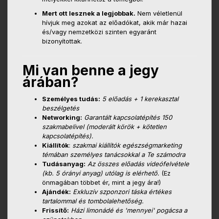
Mert ott lesznek a legjobbak.
Nem véletlenül
hívjuk meg azokat az előadókat, akik már hazai
és/vagy nemzetközi szinten egyaránt
bizonyítottak.
Mi van benne a jegy
árában?
Személyes tudás:
5 előadás + 1 kerekasztal
beszélgetés
Networking:
Garantált kapcsolatépítés 150
szakmabelivel (moderált körök + kötetlen
kapcsolatépítés).
Kiállítók
:
szakmai kiállítók egészségmarketing
témában személyes tanácsokkal a Te számodra
Tudásanyag:
Az összes előadás videófelvétele
(kb. 5 órányi anyag) utólag is elérhető.
(Ez
önmagában többet ér, mint a jegy ára!)
Ajándék:
Exkluzív szponzori táska értékes
tartalommal és tombolalehetőség.
Frissítő:
Házi limonádé és 'mennyei' pogácsa a