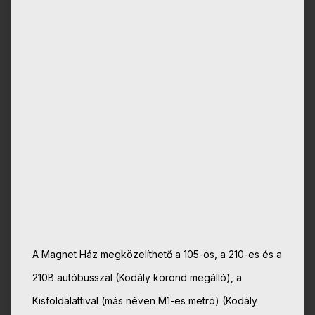
A Magnet Ház megközelíthető a 105-ös, a 210-es és a
210B autóbusszal (Kodály körönd megálló), a
Kisföldalattival (más néven M1-es metró) (Kodály