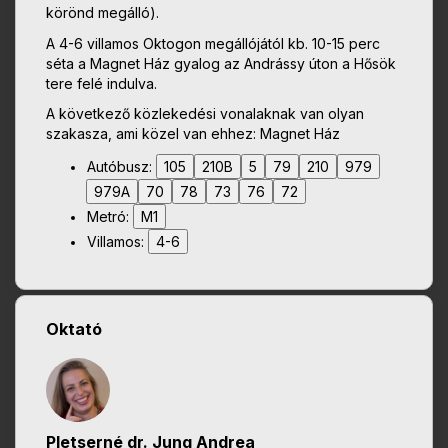
körönd megálló).
A 4-6 villamos Oktogon megállójától kb. 10-15 perc
séta a Magnet Ház gyalog az Andrássy úton a Hősök
tere felé indulva.
A következő közlekedési vonalaknak van olyan
szakasza, ami közel van ehhez: Magnet Ház
Autóbusz:
105
210B
5
79
210
979
979A
70
78
73
76
72
Metró:
M1
Villamos:
4-6
Oktató
Pletserné dr. Jung Andrea