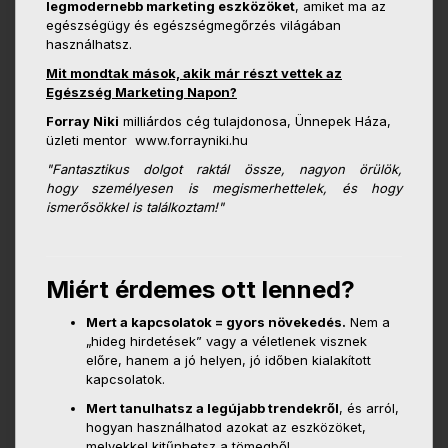
legmodernebb marketing eszközöket
, amiket ma az
egészségügy és egészségmegőrzés világában
használhatsz.
Mit mondtak mások, akik már részt vettek az
Egészség Marketing Napon?
Forray Niki
milliárdos cég tulajdonosa, Ünnepek Háza,
üzleti mentor www.forrayniki.hu
"Fantasztikus dolgot raktál össze, nagyon örülök,
hogy
személyesen is megismerhettelek, és hogy
ismerősökkel is
találkoztam!"
Miért érdemes ott lenned?
Mert a kapcsolatok = gyors növekedés.
Nem a
„hideg hirdetések” vagy a véletlenek visznek
előre, hanem a jó helyen, jó időben kialakított
kapcsolatok.
Mert tanulhatsz a legújabb trendekről
, és arról,
hogyan használhatod azokat az eszközöket,
melyekkel kitűnhetsz a tömegből.