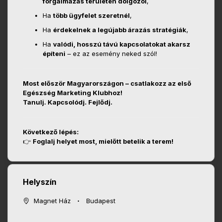
forgalmazás területén dolgozol
,
Ha
több ügyfelet szeretnél
,
Ha
érdekelnek a legújabb árazás stratégiák
,
Ha
valódi, hosszú távú kapcsolatokat akarsz
építeni
– ez az esemény neked szól!
Most először Magyarországon – csatlakozz az első
Egészség Marketing Klubhoz!
Tanulj. Kapcsolódj. Fejlődj.
Következő lépés:
👉
Foglalj helyet most, mielőtt betelik a terem!
Helyszín
Magnet Ház
Budapest